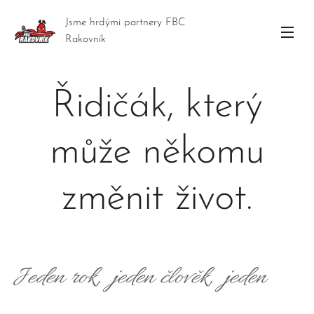
Jsme hrdými partnery FBC
Rakovník
Řidičák, který
může někomu
změnit život.
Jeden rok, jeden člověk, jeden