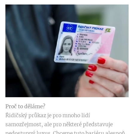
Proč to děláme?
Řidičský průkaz je pro mnoho lidí
samozřejmost, ale pro některé představuje
nedostupný luxus. Chceme tuto bariéru alespoň