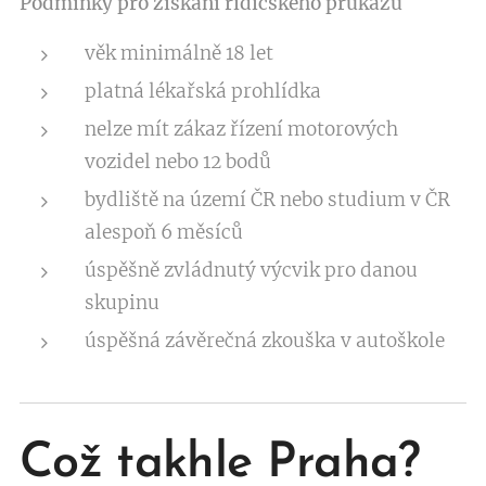
Podmínky pro získání řidičského průkazu
věk minimálně 18 let
platná lékařská prohlídka
nelze mít zákaz řízení motorových
vozidel nebo 12 bodů
bydliště na území ČR nebo studium v ČR
alespoň 6 měsíců
úspěšně zvládnutý výcvik pro danou
skupinu
úspěšná závěrečná zkouška v autoškole
Což takhle Praha?