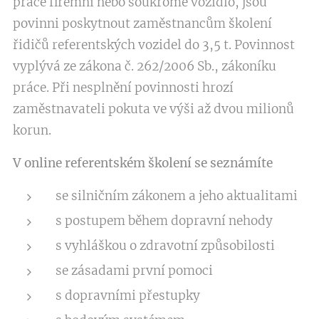
práce firemní nebo soukromé vozidlo, jsou
povinni poskytnout zaměstnancům školení
řidičů referentských vozidel do 3,5 t. Povinnost
vyplývá ze zákona č. 262/2006 Sb., zákoníku
práce. Při nesplnění povinnosti hrozí
zaměstnavateli pokuta ve výši až dvou milionů
korun.
V online referentském školení se seznámíte
se silničním zákonem a jeho aktualitami
s postupem během dopravní nehody
s vyhláškou o zdravotní způsobilosti
se zásadami první pomoci
s dopravními přestupky