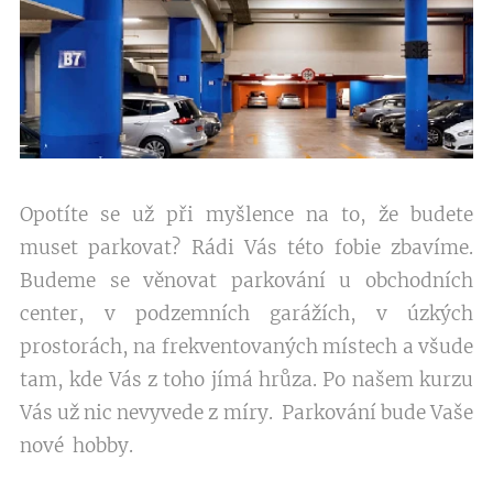
Opotíte se už při myšlence na to, že budete
muset parkovat? Rádi Vás této fobie zbavíme.
Budeme se věnovat parkování u obchodních
center, v podzemních garážích, v úzkých
prostorách, na frekventovaných místech a všude
tam, kde Vás z toho jímá hrůza. Po našem kurzu
Vás už nic nevyvede z míry. Parkování bude Vaše
nové hobby.