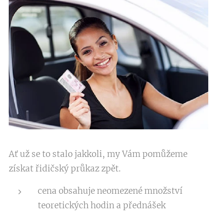
Ať už se to stalo jakkoli, my Vám pomůžeme
získat řidičský průkaz zpět.
cena obsahuje neomezené množství
teoretických hodin a přednášek